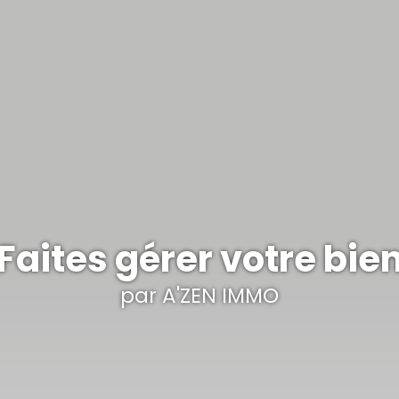
Faites gérer votre bie
par A'ZEN IMMO