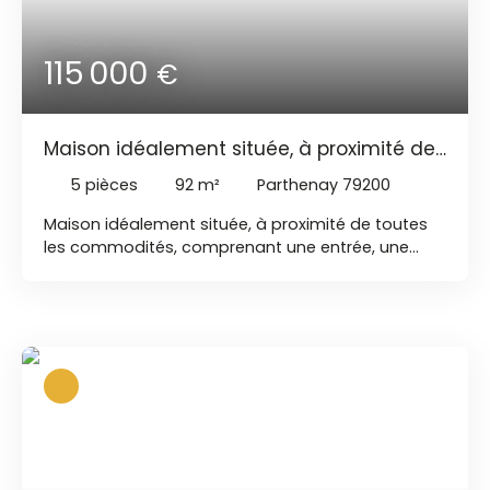
115 000
€
Maison idéalement située, à proximité de
toutes les commodités
5
pièces
92
m²
Parthenay 79200
Maison idéalement située, à proximité de toutes
les commodités, comprenant une entrée, une
cuisine, un salon/salle à manger et un WC. À
l'étage, vous trouverez trois chambres, salle de
bains et WC Le sous-sol est composé d'une
buanderie et d'un garage. Le tout sur un terrain
clos de 322 m².