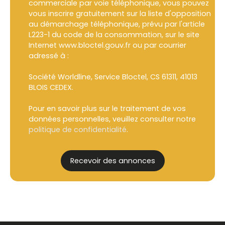
commerciale par voie téléphonique, vous pouvez
vous inscrire gratuitement sur la liste d'opposition
au démarchage téléphonique, prévu par l'article
L223-1 du code de la consommation, sur le site
Internet www.bloctel.gouv.fr ou par courrier
adressé à :
Société Worldline, Service Bloctel, CS 61311, 41013
BLOIS CEDEX.
Pour en savoir plus sur le traitement de vos
données personnelles, veuillez consulter notre
politique de confidentialité
.
Recevoir des annonces