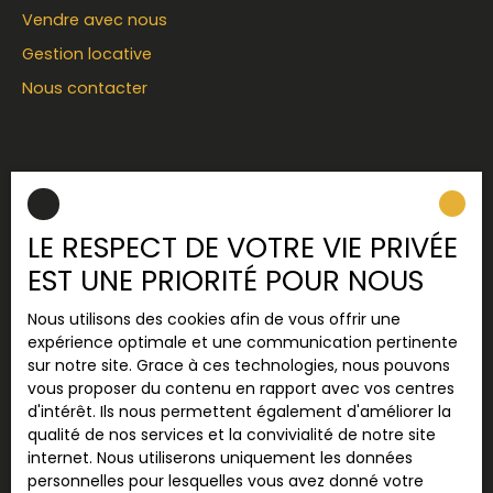
Vendre avec nous
Gestion locative
Nous contacter
INFORMATIONS
Recrutement
LE RESPECT DE VOTRE VIE PRIVÉE
Nos honoraires
EST UNE PRIORITÉ POUR NOUS
Mentions légales
Nous utilisons des cookies afin de vous offrir une
Politique de confidentialité
expérience optimale et une communication pertinente
Plan du site
sur notre site. Grace à ces technologies, nous pouvons
vous proposer du contenu en rapport avec vos centres
Gérer les cookies
d'intérêt. Ils nous permettent également d'améliorer la
Propulsé par
qualité de nos services et la convivialité de notre site
internet. Nous utiliserons uniquement les données
personnelles pour lesquelles vous avez donné votre