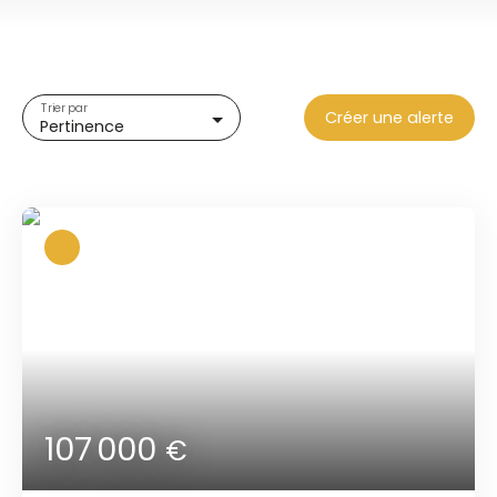
Type de bien
Appartement
Localisation
Trier par
Créer une alerte
Pertinence
Budget max (€)
Surface min (m²)
Rechercher
107 000
€