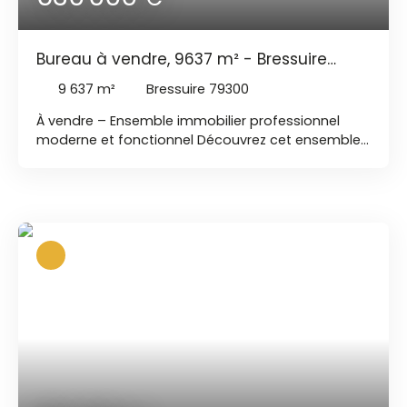
Bureau à vendre, 9637 m² - Bressuire
79300
9 637
m²
Bressuire 79300
À vendre – Ensemble immobilier professionnel
moderne et fonctionnel Découvrez cet ensemble
immobilier à usage professionnel, idéalement
conçu pour accueillir une activité administrative,
commerciale ou tertiaire dans un environnement
moderne, spacieux et parfaitement optimisé. Le
bâtiment principal offre un plateau de bureaux
lumineux et bien agencé, permettant une
organisation fluide et efficace des espaces de
travail. Vous y trouverez : un vaste espace
d’exploitation d’environ 30 m²,un bureau de
direction confortable et indépendant,une salle de
réunion dédiée aux échanges
professionnels,plusieurs bureaux privatifs
(administratif, comptabilité, ressources humaines,