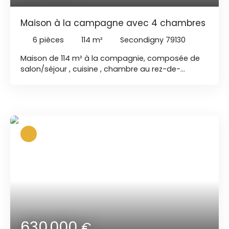
Maison à la campagne avec 4 chambres
6
pièces
114
m²
Secondigny 79130
Maison de 114 m² à la compagnie, composée de
salon/séjour , cuisine , chambre au rez-de-
chaussée avec salle d'eau et WC , buanderie. à
l'étage 3 chambres, salle d'eau et WC . Garage de
40 m² avec mezzanine. Un terrain clos de 907m²
Pour organiser une visite, contactez dès à présent
Hristiana Gavrailova(zéro six, cinquante-neuf,
quarante-neuf, quatre-vingt-cinq, quatre-vingts.
), hgavrailova@a-zen. com Beaucoup d'autres
biens disponibles à Secondigny, Moncoutant,
Chanteloup, Fontenay-le-Comte, Bressuire,
Pougne - Hérisson et dans toutes les des Deux-
Sèvres.
630 000
€