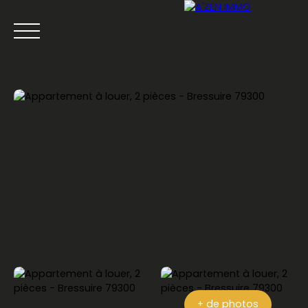
ACCUEIL
ACHETER
LOUER
VENDRE
ESTIMATION
Être rappelé
+ de photos