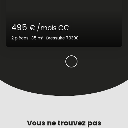
495
€ /mois CC
2
pièces
35
m²
Bressuire 79300
Vous ne trouvez pas