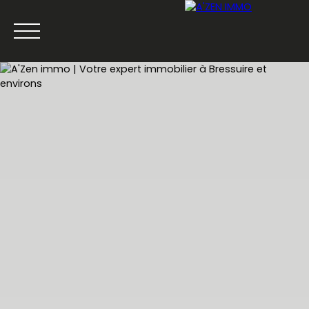
ACCUEIL
ACHETER
LOUER
VENDRE
ESTIMATION
Être rappelé