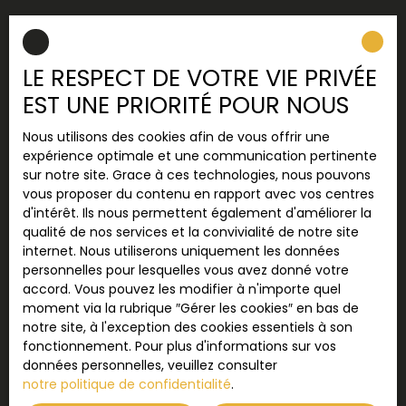
INFORMATIONS
Recrutement
LE RESPECT DE VOTRE VIE PRIVÉE
Nos honoraires
EST UNE PRIORITÉ POUR NOUS
Mentions légales
Nous utilisons des cookies afin de vous offrir une
Politique de confidentialité
expérience optimale et une communication pertinente
Plan du site
sur notre site. Grace à ces technologies, nous pouvons
vous proposer du contenu en rapport avec vos centres
Gérer les cookies
d'intérêt. Ils nous permettent également d'améliorer la
Propulsé par
qualité de nos services et la convivialité de notre site
internet. Nous utiliserons uniquement les données
personnelles pour lesquelles vous avez donné votre
accord. Vous pouvez les modifier à n'importe quel
moment via la rubrique ″Gérer les cookies″ en bas de
notre site, à l'exception des cookies essentiels à son
+33 5 49 80 36 91
fonctionnement. Pour plus d'informations sur vos
données personnelles, veuillez consulter
notre politique de confidentialité
.
13 place Notre-Dame