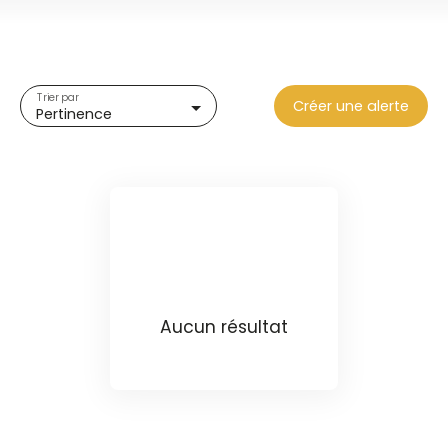
Type de bien
Terrain
Localisation
Trier par
Créer une alerte
Pertinence
Loyer max (€/mois)
Surface min (m²)
Rechercher
Aucun résultat