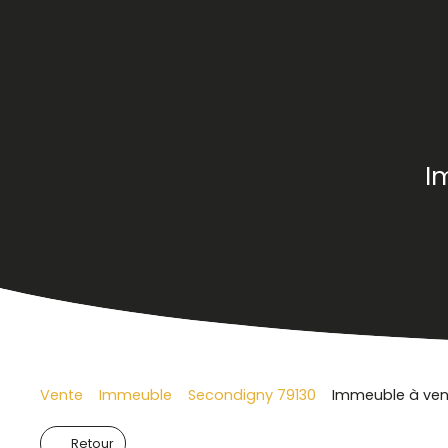
I
Vente
Immeuble
Secondigny 79130
Immeuble à vend
Retour