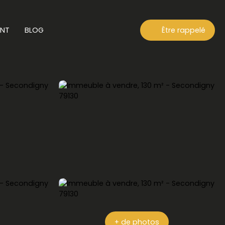
ENT
BLOG
Être rappelé
+ de photos