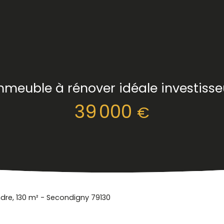
mmeuble à rénover idéale investisse
39 000
€
re, 130 m² - Secondigny 79130