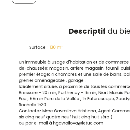
Descriptif
du bi
Surface
:
130
m²
Un immeuble à usage d'habitation et de commerce 
de-chaussée: magasin, arrière magasin, fournil, cuisi
premier étage: 4 chambres et une salle de bains, b
grenier aménageable , garage ;
Idéalement située, à proximité de tous les commerces
Bressuire - 20 min, Parthenay - 15min, Niort Marais Po
Fou , 55min Parc de la Vallée , 1h Futuroscope, Zood
Rochelle 1h30
Contactez Mme Gavrailova Hristiana, Agent Commerci
six cinq neuf quatre neuf huit cinq huit zéro )
ou par e-mail à hgavrailova@letuc.com