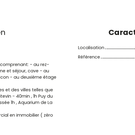
en
Caract
Localisation
Référence
comprenant: - au rez-
ne et séjour, cave - au
alcon - au deuxième étage
 et des villes telles que
itevin - 40min , 1h Puy du
yssée 1h , Aquarium de La
al en immobilier ( zéro