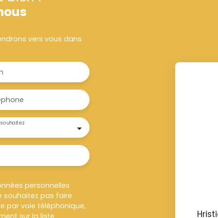
nous
viendrons vers vous dans
m
éphone
souhaitez
onnées personnelles
 souhaitez pas faire
e par voie téléphonique,
Hris
ent sur la liste