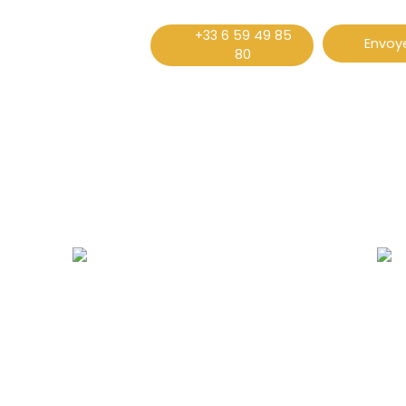
+33 6 59 49 85
Envoye
80