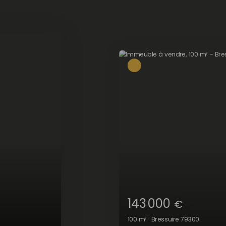
143 000
€
100
m²
Bressuire 79300