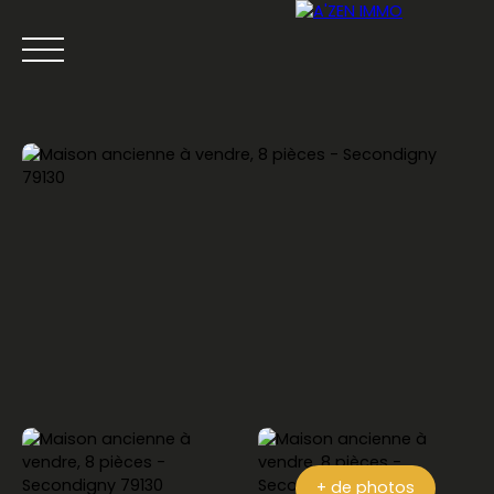
ACCUEIL
ACHETER
LOUER
VENDRE
ESTIMATION
Être rappelé
+ de photos