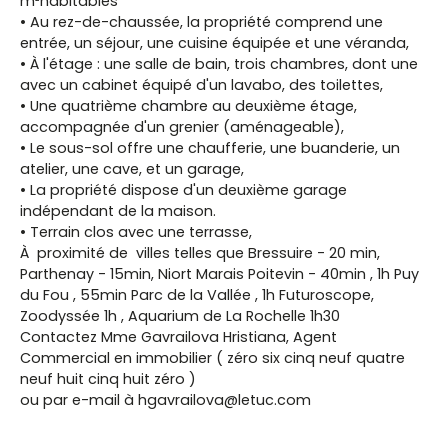
m²habitables
• Au rez-de-chaussée, la propriété comprend une
entrée, un séjour, une cuisine équipée et une véranda,
• À l'étage : une salle de bain, trois chambres, dont une
avec un cabinet équipé d'un lavabo, des toilettes,
• Une quatrième chambre au deuxième étage,
accompagnée d'un grenier (aménageable),
• Le sous-sol offre une chaufferie, une buanderie, un
atelier, une cave, et un garage,
• La propriété dispose d'un deuxième garage
indépendant de la maison.
• Terrain clos avec une terrasse,
À proximité de villes telles que Bressuire - 20 min,
Parthenay - 15min, Niort Marais Poitevin - 40min , 1h Puy
du Fou , 55min Parc de la Vallée , 1h Futuroscope,
Zoodyssée 1h , Aquarium de La Rochelle 1h30
Contactez Mme Gavrailova Hristiana, Agent
Commercial en immobilier ( zéro six cinq neuf quatre
neuf huit cinq huit zéro )
ou par e-mail à hgavrailova@letuc.com