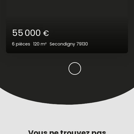
55 000
€
6
pièces
120
m²
Secondigny 79130
Vous ne trouvez pas