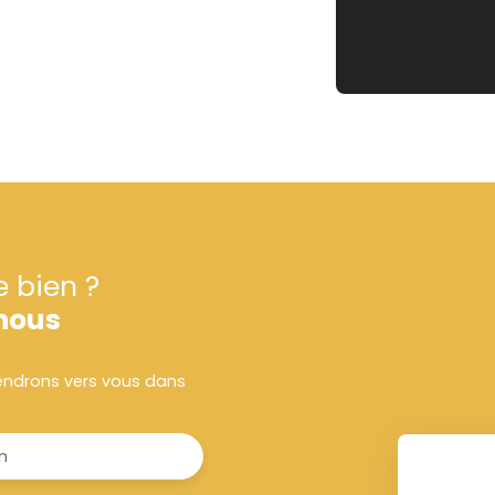
e bien ?
nous
viendrons vers vous dans
m