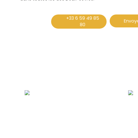
+33 6 59 49 85
Envoye
80