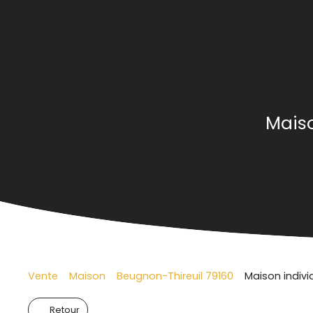
Maiso
Vente
Maison
Beugnon-Thireuil 79160
Maison indivi
Retour