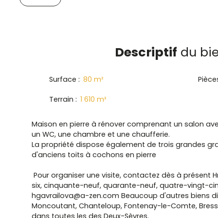
Descriptif
du bi
Surface
:
80
m²
Pièce
Terrain
:
1 610
m²
Maison en pierre à rénover comprenant un salon avec 
un WC, une chambre et une chaufferie.
La propriété dispose également de trois grandes gran
d'anciens toits à cochons en pierre
Pour organiser une visite, contactez dès à présent H
six, cinquante-neuf, quarante-neuf, quatre-vingt-cin
hgavrailova@a-zen.com Beaucoup d'autres biens di
Moncoutant, Chanteloup, Fontenay-le-Comte, Bressu
dans toutes les des Deux-Sèvres.