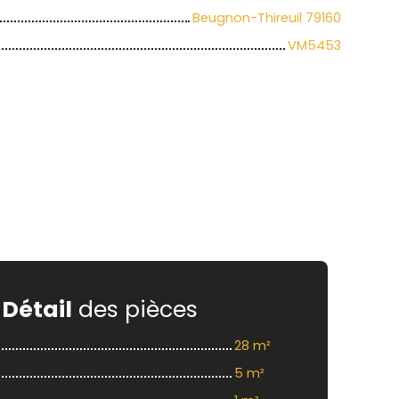
Beugnon-Thireuil 79160
VM5453
Détail
des pièces
28 m²
5 m²