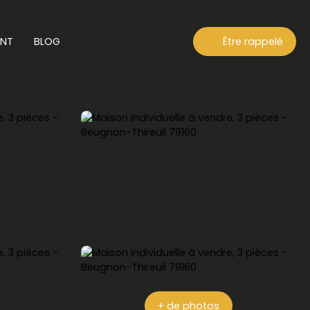
ENT
BLOG
Être rappelé
+ de photos