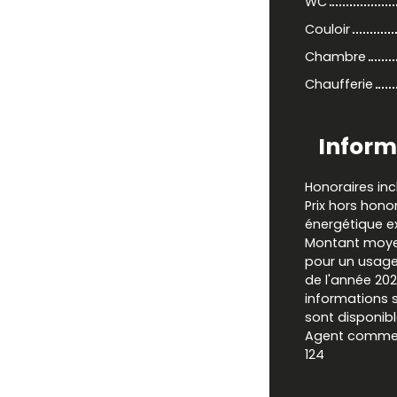
WC
Couloir
Chambre
Chaufferie
Inform
Honoraires inc
Prix hors hon
énergétique ex
Montant moyen
pour un usage 
de l'année 202
informations s
sont disponibl
Agent commerci
124