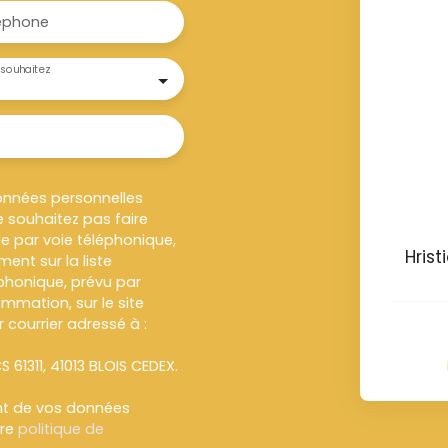
éphone
souhaitez
onnées personnelles
 souhaitez pas faire
e par voie téléphonique,
Hris
ent sur la liste
honique, prévu par
ommation, sur le site
 courrier adressé à :
S 61311, 41013 BLOIS CEDEX.
ent de vos données
tre
politique de