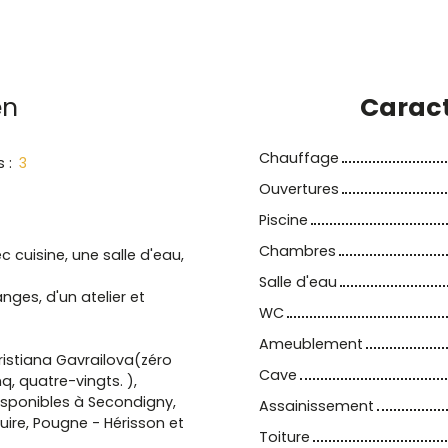
en
Caract
Chauffage
s
:
3
Ouvertures
Piscine
Chambres
cuisine, une salle d'eau,
Salle d'eau
ges, d'un atelier et
WC
Ameublement
ristiana Gavrailova(zéro
Cave
q, quatre-vingts. ),
sponibles à Secondigny,
Assainissement
ire, Pougne - Hérisson et
Toiture