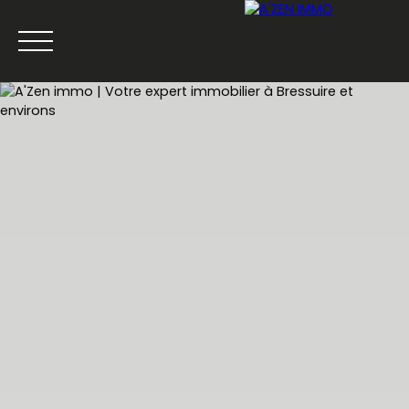
ACCUEIL
ACHETER
LOUER
VENDRE
ESTIMATION
Être rappelé