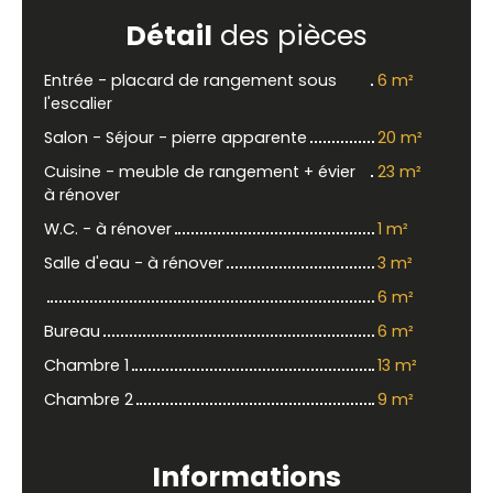
Détail
des pièces
Entrée - placard de rangement sous
6 m²
l'escalier
Salon - Séjour - pierre apparente
20 m²
Cuisine - meuble de rangement + évier
23 m²
à rénover
W.C. - à rénover
1 m²
Salle d'eau - à rénover
3 m²
6 m²
Bureau
6 m²
Chambre 1
13 m²
Chambre 2
9 m²
Informations