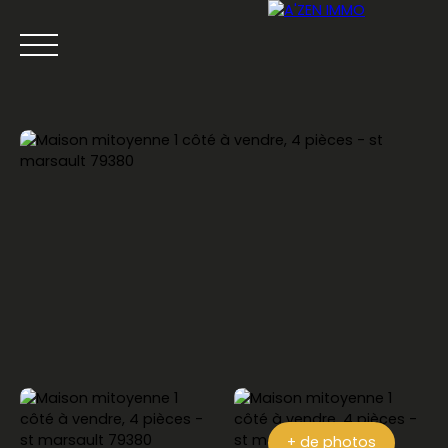
ACCUEIL
ACHETER
LOUER
VENDRE
ESTIMATION
Être rappelé
+ de photos