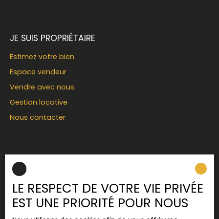
JE SUIS PROPRIÉTAIRE
Estimez votre bien
Espace vendeur
Vendre avec nous
Gestion locative
Nous contacter
INFORMATIONS
Recrutement
LE RESPECT DE VOTRE VIE PRIVÉE
Nos honoraires
EST UNE PRIORITÉ POUR NOUS
Mentions légales