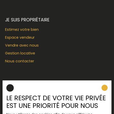
JE SUIS PROPRIÉTAIRE
Estimez votre bien
Espace vendeur
Vendre avec nous
Gestion locative
Nous contacter
INFORMATIONS
Recrutement
LE RESPECT DE VOTRE VIE PRIVÉE
Nos honoraires
EST UNE PRIORITÉ POUR NOUS
Mentions légales