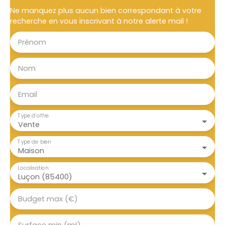
hgavrailova@a-zen. com Beaucoup d'autres
Ne manquez plus aucun bien correspondant à votre
biens disponibles à Secondigny, Moncoutant,
recherche en vous inscrivant à notre alerte mail !
Chanteloup, Fontenay-le-Comte, Bressuire,
Pougne - Hérisson et dans toutes les des Deux-
Prénom
Sèvres.
Nom
Email
Type d'offre
Vente
Type de bien
Maison
Localisation
Luçon (85400)
Budget max (€)